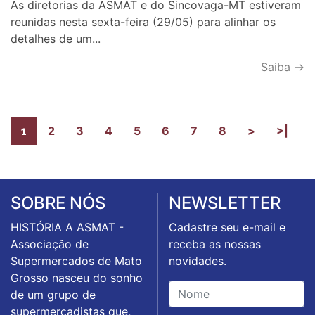
As diretorias da ASMAT e do Sincovaga-MT estiveram
reunidas nesta sexta-feira (29/05) para alinhar os
detalhes de um...
Saiba →
2
3
4
5
6
7
8
>
>|
1
SOBRE NÓS
NEWSLETTER
HISTÓRIA A ASMAT -
Cadastre seu e-mail e
Associação de
receba as nossas
Supermercados de Mato
novidades.
Grosso nasceu do sonho
de um grupo de
supermercadistas que,