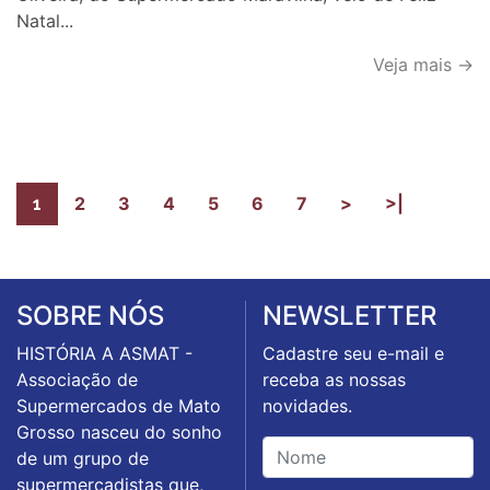
Natal...
Veja mais →
2
3
4
5
6
7
>
>|
1
SOBRE NÓS
NEWSLETTER
HISTÓRIA A ASMAT -
Cadastre seu e-mail e
Associação de
receba as nossas
Supermercados de Mato
novidades.
Grosso nasceu do sonho
de um grupo de
supermercadistas que,